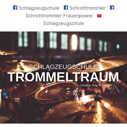
Schlagzeugschule
Schrotttrommler
Schrotttrommler Frauenpower
Schlagzeugschule
SCHLAGZEUGSCHULE
TROMMELTRAUM
Inhaber Jörg Schwieger